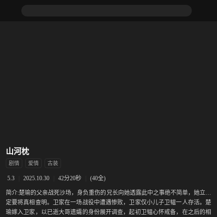
山河枕
剧情
爱情
古装
|
2025.10.30
|
42分20秒
|
(40全)
5.3
简介:
楚瑜的父亲战死沙场，身负重伤的兄长向她透露此中之事绝不简单，她立誓
定要将真相查明。卫家在一场战役中遭遇惨败，卫家仅小儿子卫韫一人存活。楚
瑜嫁入卫家，以已逝大哥遗孀的身份展开调查，起初卫韫心怀戒备，在之后的相