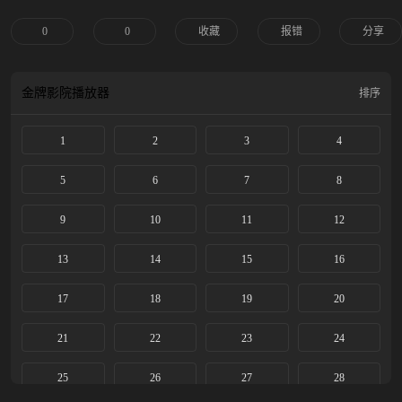
处中被楚瑜所打动。楚瑜卫韫在此过程中几经生死、情愫渐生。他们历经生死考
验，共同抵御外敌，深入调查真相，携手守护大好山河。
0
0
收藏
报错
分享
金牌影院
播放器
排序
1
2
3
4
5
6
7
8
9
10
11
12
13
14
15
16
17
18
19
20
21
22
23
24
25
26
27
28