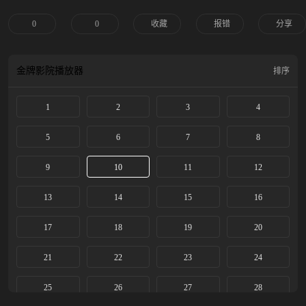
处中被楚瑜所打动。楚瑜卫韫在此过程中几经生死、情愫渐生。他们历经生死考
验，共同抵御外敌，深入调查真相，携手守护大好山河。
0
0
收藏
报错
分享
金牌影院
播放器
排序
1
2
3
4
5
6
7
8
9
10
11
12
13
14
15
16
17
18
19
20
21
22
23
24
25
26
27
28