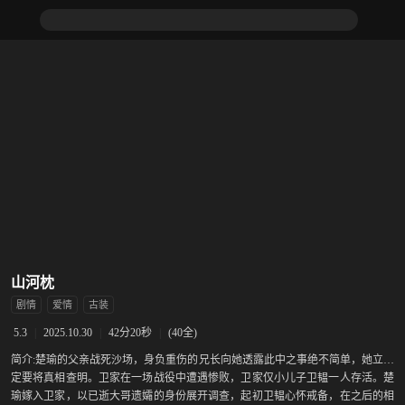
山河枕
剧情
爱情
古装
|
2025.10.30
|
42分20秒
|
(40全)
5.3
简介:
楚瑜的父亲战死沙场，身负重伤的兄长向她透露此中之事绝不简单，她立誓
定要将真相查明。卫家在一场战役中遭遇惨败，卫家仅小儿子卫韫一人存活。楚
瑜嫁入卫家，以已逝大哥遗孀的身份展开调查，起初卫韫心怀戒备，在之后的相