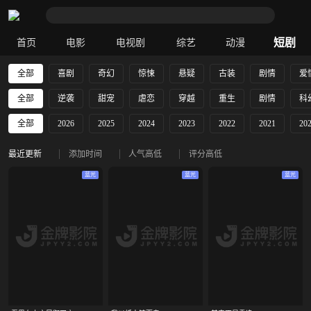
短剧
首页
电影
电视剧
综艺
动漫
全部
喜剧
奇幻
惊悚
悬疑
古装
剧情
爱
全部
逆袭
甜宠
虐恋
穿越
重生
剧情
科
全部
2026
2025
2024
2023
2022
2021
20
最近更新
添加时间
人气高低
评分高低
蓝光
蓝光
蓝光