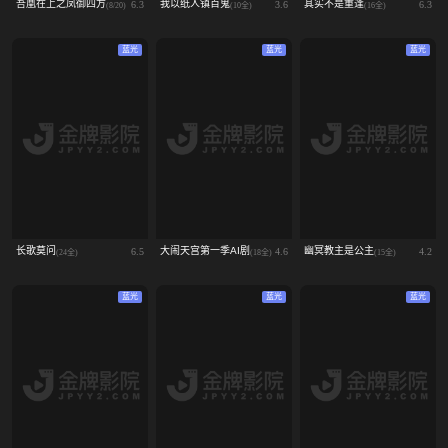
吾凰在上之凤御四方
我以纸人镇百鬼
其实不是重逢
6.3
3.6
6.3
(8/20)
(10全)
(16全)
蓝光
蓝光
蓝光
长歌莫问
大闹天宫第一季AI剧
幽冥教主是公主
6.5
4.6
4.2
(24全)
(18全)
(15全)
蓝光
蓝光
蓝光