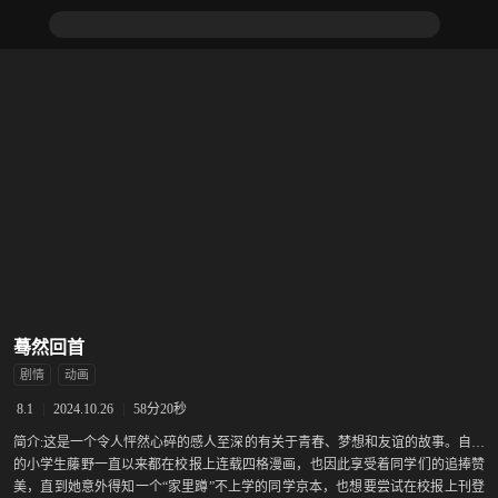
蓦然回首
剧情
动画
|
2024.10.26
|
58分20秒
8.1
简介:
这是一个令人怦然心碎的感人至深的有关于青春、梦想和友谊的故事。自信
的小学生藤野一直以来都在校报上连载四格漫画，也因此享受着同学们的追捧赞
美，直到她意外得知一个“家里蹲”不上学的同学京本，也想要尝试在校报上刊登