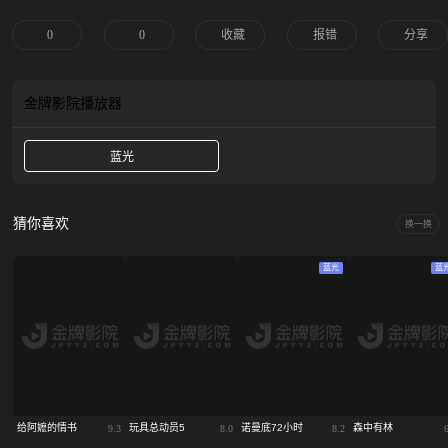
漫画。这两个截然不同的女孩，她们之间唯一的联系就是对漫画的热爱。然而，
有一天，在她们之间发生了一些事情，让一切都改变了……
0
0
收藏
报错
分享
金牌影院
播放器
蓝光
猜你喜欢
换一换
蓝光
蓝
给阿嬷的情书
玩具总动员5
诺曼底72小时
森中有林
9.3
8.0
8.2