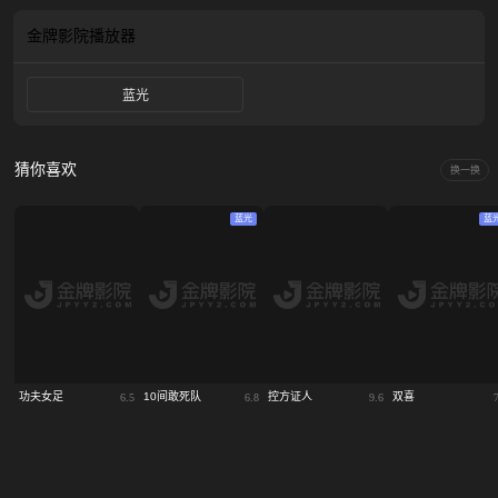
而，有一天，在她们之间发生了一些事情，让一切都改变了……
金牌影院
播放器
蓝光
猜你喜欢
换一换
蓝光
蓝
功夫女足
10间敢死队
控方证人
双喜
6.5
6.8
9.6