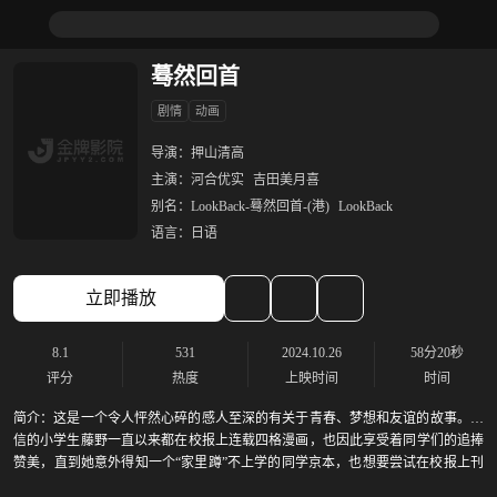
蓦然回首
剧情
动画
导演：
押山清高
主演：
河合优实
吉田美月喜
别名：
LookBack-蓦然回首-(港)
LookBack
语言：
日语
立即播放
8.1
531
2024.10.26
58分20秒
评分
热度
上映时间
时间
简介：
这是一个令人怦然心碎的感人至深的有关于青春、梦想和友谊的故事。自
信的小学生藤野一直以来都在校报上连载四格漫画，也因此享受着同学们的追捧
赞美，直到她意外得知一个“家里蹲”不上学的同学京本，也想要尝试在校报上刊
登漫画。这两个截然不同的女孩，她们之间唯一的联系就是对漫画的热爱。然