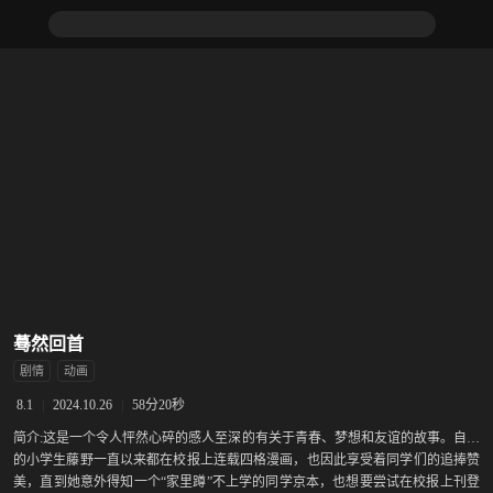
蓦然回首
剧情
动画
|
2024.10.26
|
58分20秒
8.1
简介:
这是一个令人怦然心碎的感人至深的有关于青春、梦想和友谊的故事。自信
的小学生藤野一直以来都在校报上连载四格漫画，也因此享受着同学们的追捧赞
美，直到她意外得知一个“家里蹲”不上学的同学京本，也想要尝试在校报上刊登