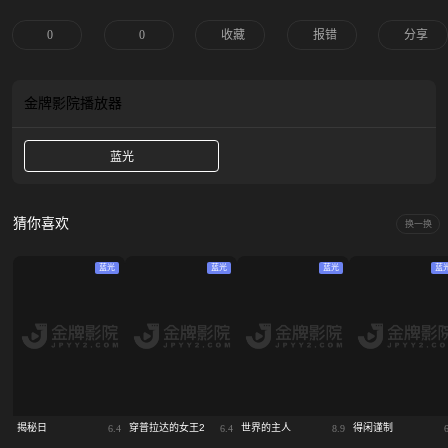
漫画。这两个截然不同的女孩，她们之间唯一的联系就是对漫画的热爱。然而，
有一天，在她们之间发生了一些事情，让一切都改变了……
0
0
收藏
报错
分享
金牌影院
播放器
蓝光
猜你喜欢
换一换
蓝光
蓝光
蓝光
蓝
揭秘日
穿普拉达的女王2
世界的主人
得闲谨制
6.4
6.4
8.9