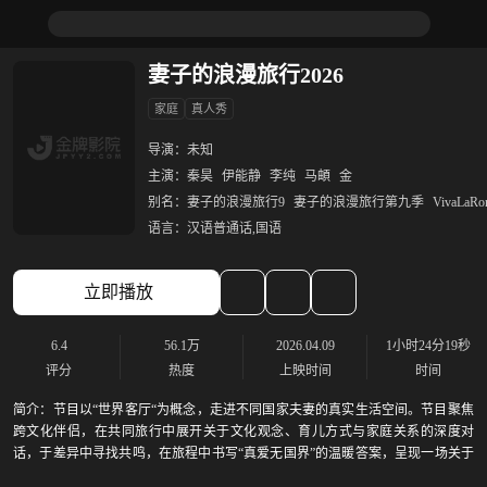
妻子的浪漫旅行2026
家庭
真人秀
导演：
未知
主演：
秦昊
伊能静
李纯
马頔
金
别名：
妻子的浪漫旅行9
妻子的浪漫旅行第九季
VivaLaRo
语言：
汉语普通话,国语
立即播放
6.4
56.1万
2026.04.09
1小时24分19秒
评分
热度
上映时间
时间
简介：
节目以“世界客厅“为概念，走进不同国家夫妻的真实生活空间。节目聚焦
跨文化伴侣，在共同旅行中展开关于文化观念、育儿方式与家庭关系的深度对
话，于差异中寻找共鸣，在旅程中书写“真爱无国界”的温暖答案，呈现一场关于
爱与理解的浪漫探索 2025年10月28日，该节目入选“2025芒果秋季招商大会”片单