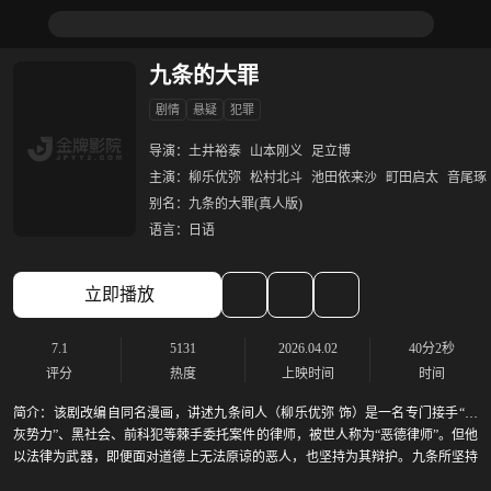
九条的大罪
剧情
悬疑
犯罪
导演：
土井裕泰
山本刚义
足立博
主演：
柳乐优弥
松村北斗
池田依来沙
町田启太
音尾琢
别名：
九条的大罪(真人版)
语言：
日语
立即播放
7.1
5131
2026.04.02
40分2秒
评分
热度
上映时间
时间
简介：
该剧改编自同名漫画，讲述九条间人（柳乐优弥 饰）是一名专门接手“半
灰势力”、黑社会、前科犯等棘手委托案件的律师，被世人称为“恶德律师”。但他
以法律为武器，即便面对道德上无法原谅的恶人，也坚持为其辩护。九条所坚持
的“正义”究竟是什么？