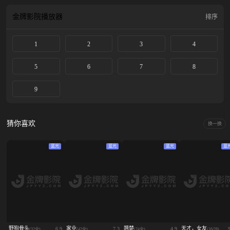
金牌影院
播放器
排序
1
2
3
4
5
6
7
8
9
猜你喜欢
换一换
蓝光
蓝光
蓝光
蓝
野狗骨头
家业
翘楚
天才，女友
6.9
7.3
4.9
(32全)
(42全)
(24全)
(16/28)