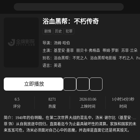
浴血黑帮：不朽传奇
剧情
历史
犯罪
导演：
汤姆·哈伯
主演：
基里安·墨菲
丽贝卡·弗格森
蒂姆·罗斯
苏菲·兰朵
别名：
浴血黑帮：不死之人
浴血黑帮电影版
不朽之人
Pe
语言：
英语
立即播放
6.5
8271
2026.03.06
1小时54分3秒
评分
热度
上映时间
时间
简介：
1940年的伯明翰，在第二次世界大战的混乱中，汤米·谢尔比（基里安·墨
菲 饰）从自我放逐中回归，直面着迄今为止最具破坏性的清算。家族和国家的未
来岌岌可危，汤米必须面对自己心中的恶魔，并选择是直面它还是将其毁灭。