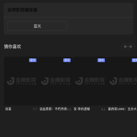
金牌影院
播放器
蓝光
猜你喜欢
换一换
蓝光
蓝光
蓝光
蓝
双喜
浴血黑帮：不朽传奇
安·李的遗嘱
墨西哥1986：主办
7.7
6.5
6.1