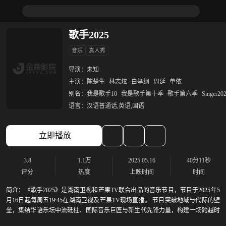
歌手2025
音乐
真人秀
导演：
未知
主演：
陈楚生
林志炫
白举纲
周延
单依
别名：
我是歌手10
我是歌手第十季
歌手第六季
Singer20
语言：
汉语普通话,英语,国语
立即播放
3.8
1.1万
2025.05.16
40分11秒
评分
热度
上映时间
时间
简介：
《歌手2025》是湖南卫视和芒果TV联合出品的音乐节目，节目于2025年5
月16日起每周五19:45在湖南卫视及芒果TV现场直播。 节目突破地域与代际的壁
垒，集结华语乐坛中流砥柱、国际音乐巨匠与新生代先锋力量，构建一场跨越时
空与文化的音乐对话，以无界之声相邀四海歌者汇聚在这个“音乐地球村”。