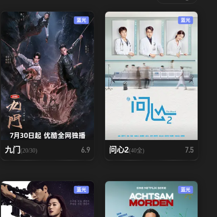
蓝光
蓝光
九门
问心2
6.9
7.5
(20/30)
(40全)
蓝光
蓝光