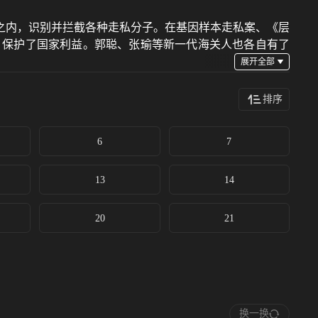
之内，识别并拦截各种走私分子。在基因样本走私案、《层
，保护了国家利益。郭聪、张瑜等新一代海关人也各自有了
排序
6
7
13
14
20
21
换一换