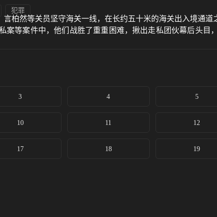
犯罪
、言柏然等关员坚守海关一线，在长约五十米的海关出入境通道
走私案等案件中，他们战胜了重重困难，揪出走私团伙幕后头目
3
4
5
10
11
12
17
18
19