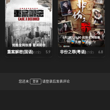
重案解密(国语)
非份之罪(粤语)
5.9
6.8
(12全)
(25全)
您还未
请登录后发表评论
登录