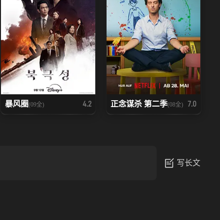
暴风圈
正念谋杀 第二季
4.2
7.0
(09全)
(08全)
写长文