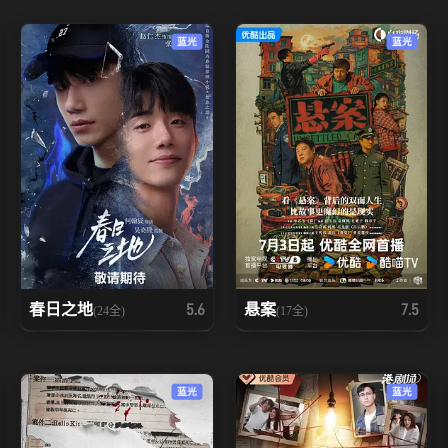
蓝光
蓝光
春日之地
悬案
5.6
7.5
(24全)
(17全)
蓝光
蓝光