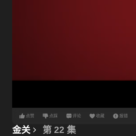
点赞
点踩
评论
收藏
报错
金关
第 22 集
更多信息