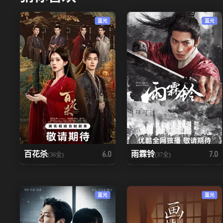
蓝光
蓝光
百花杀
雨霖铃
6.0
7.0
(36全)
(37全)
蓝光
蓝光