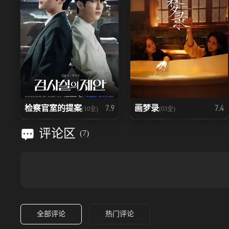
检察官室的提案
画梦录
7.9
7.4
(10全)
(03全)
评论区
(
7
)
全部评论
热门评论