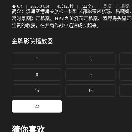
6.4
|
2026.04.14
|
45分25秒
|
(22全)
剧情
悬疑
简介：
滨海空港海关旅检一科科长郭聪带领张瑜、吕晓妍
峦时景图》走私案、HPV九价疫苗走私案、盔犀鸟头胄
宝贵的收获，在并肩作战中迅速成长起来。
金牌影院
播放器
1
2
8
9
15
16
22
猜你喜欢